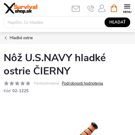
Prejsť
NÁKUPN
KOŠÍK
na
obsah
HĽADAŤ
Hladké ostrie
Nôž U.S.NAVY hladké
ostrie ČIERNY
Neohodnotené
Podrobnosti hodnotenia
Kód:
02-1225