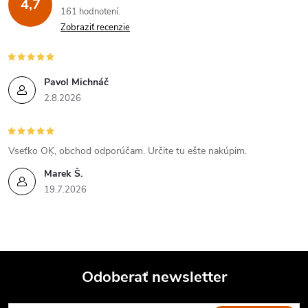
4,7
161 hodnotení
Zobraziť recenzie
Pavol Michnáč
2.8.2026
Vseťko OĶ, obchod odporúčam. Určite tu ešte nakúpim.
Marek Š.
19.7.2026
Odoberať newsletter