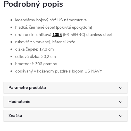
Podrobný popis
legendárny bojový nôž US námorníctva
hladká, čiernené čepeľ (pokrytá epoxydom)
druh ocele: uhlíková
1095
(56-58HRC) stainless steel
rukoväť z vrstvenej, leštenej kože
dĺžka čepele: 17,8 cm
celková dĺžka: 30,2 cm
hmotnosť: 306 gramov
dodávaný v koženom puzdre s logom US NAVY
Parametre produktu
Hodnotenie
Značka