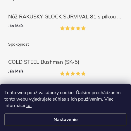
Nôž RAKÚSKY GLOCK SURVIVAL 81 s pílkou ZELENÝ
Ján Maľa
Spokojnosť
COLD STEEL Bushman (SK-5)
Ján Maľa
Môžem len povedať super,super a super nôž
Tento web používa súbory cookie. Ďalším prechádzaním
tohto webu vyjadrujete súhlas s ich používaním. Viac
informácií
tu.
Nastavenie