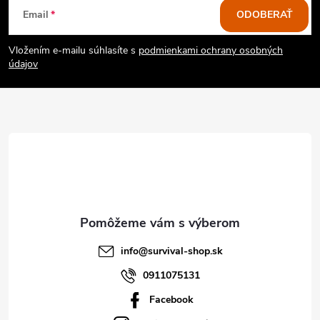
Z
Email
ODOBERAŤ
á
Vložením e-mailu súhlasíte s
podmienkami ochrany osobných
p
údajov
ä
t
i
e
info
@
survival-shop.sk
0911075131
Facebook