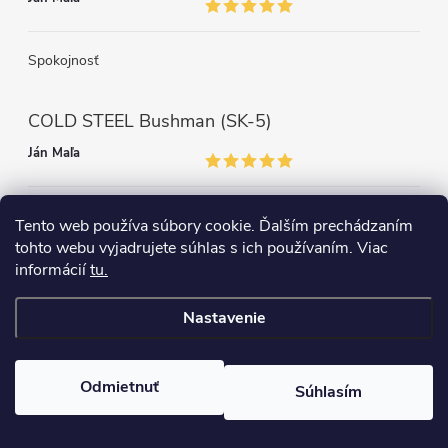
Spokojnosť
COLD STEEL Bushman (SK-5)
Ján Maľa
Môžem len povedať super,super a super nôž
Tento web používa súbory cookie. Ďalším prechádzaním
tohto webu vyjadrujete súhlas s ich používaním. Viac
informácií
tu.
Nastavenie
Copyright 2026
survival-shop
. Všetky práva vyhradené.
Odmietnuť
Súhlasím
Vytvoril Shoptet