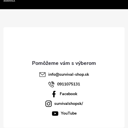
p
ä
t
i
e
info
@
survival-shop.sk
0911075131
Facebook
survivalshopsk/
YouTube