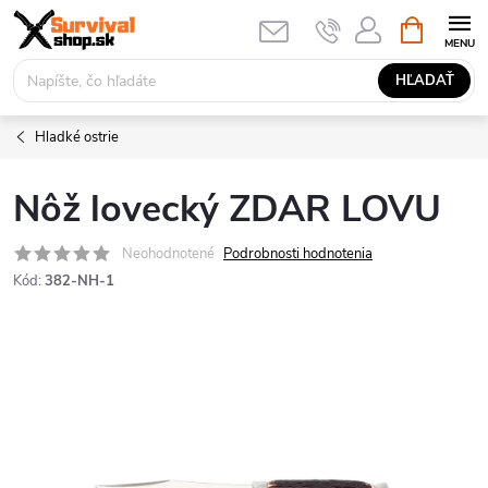
Prejsť
NÁKUPN
KOŠÍK
na
obsah
HĽADAŤ
Hladké ostrie
Nôž lovecký ZDAR LOVU
Neohodnotené
Podrobnosti hodnotenia
Kód:
382-NH-1