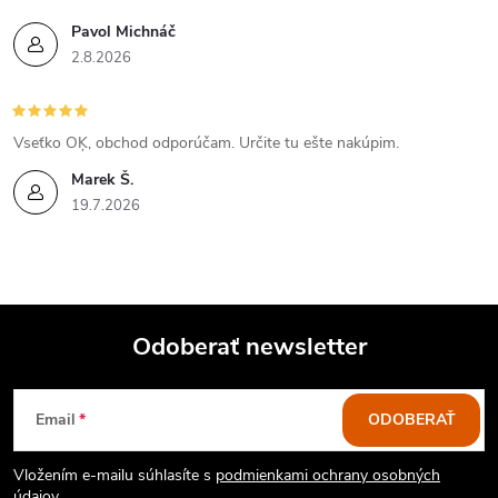
Pavol Michnáč
2.8.2026
Vseťko OĶ, obchod odporúčam. Určite tu ešte nakúpim.
Marek Š.
19.7.2026
Odoberať newsletter
Z
Email
ODOBERAŤ
á
Vložením e-mailu súhlasíte s
podmienkami ochrany osobných
údajov