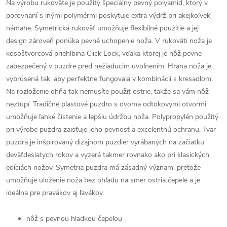
Na výrobu rukoväte je použitý špeciálny pevný polyamid, ktorý v
porovnaní s inými polymérmi poskytuje extra výdrž pri akejkoľvek
námahe. Symetrická rukoväť umožňuje flexibilné použitie a jej
design zároveň ponúka pevné uchopenie noža. V rukoväti noža je
kosoštvorcová priehlbina Click Lock, vďaka ktorej je nôž pevne
zabezpečený v puzdre pred nežiaducim uvoľnením. Hrana noža je
vybrúsená tak, aby perfektne fungovala v kombinácii s kresadlom.
Na rozloženie ohňa tak nemusíte použiť ostrie, takže sa vám nôž
neztupí. Tradičné plastové puzdro s dvoma odtokovými otvormi
umožňuje ľahké čistenie a lepšiu údržbu noža. Polypropylén použitý
pri výrobe puzdra zaisťuje jeho pevnosť a excelentnú ochranu. Tvar
puzdra je inšpirovaný dizajnom puzdier vyrábaných na začiatku
deväťdesiatych rokov a vyzerá takmer rovnako ako pri klasických
edíciách nožov. Symetria puzdra má zásadný význam, pretože
umožňuje uloženie noža bez ohľadu na smer ostria čepele a je
ideálna pre pravákov aj ľavákov.
nôž s pevnou hladkou čepeľou