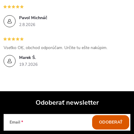
Pavol Michnáč
2.8.2026
Vseťko OĶ, obchod odporúčam. Určite tu ešte nakúpim.
Marek Š.
19.7.2026
Odoberať newsletter
Z
Email
ODOBERAŤ
á