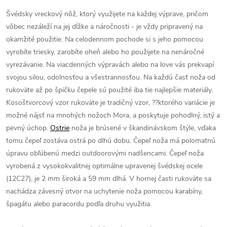
Švédsky vreckový nôž, ktorý využijete na každej výprave, pričom
vôbec nezáleží na jej dĺžke a náročnosti - je vždy pripravený na
okamžité použitie. Na celodennom pochode si s jeho pomocou
vyrobíte triesky, zarobíte oheň alebo ho použijete na nenáročné
vyrezávanie. Na viacdenných výpravách alebo na love vás prekvapí
svojou silou, odolnosťou a všestrannosťou. Na každú časť noža od
rukoväte až po špičku čepele sú použité iba tie najlepšie materiály.
Kosoštvorcový vzor rukoväte je tradičný vzor, ??ktorého variácie je
možné nájsť na mnohých nožoch Mora, a poskytuje pohodlný, istý a
pevný úchop.
Ostrie
noža je brúsené v škandinávskom štýle, vďaka
tomu čepeľ zostáva ostrá po dlhú dobu. Čepeľ noža má polomatnú
úpravu obľúbenú medzi outdoorovými nadšencami. Čepeľ noža
vyrobená z vysokokvalitnej optimálne upravenej švédskej ocele
(12C27), je 2 mm široká a 59 mm dlhá. V hornej časti rukoväte sa
nachádza závesný otvor na uchytenie noža pomocou karabíny,
špagátu alebo paracordu podľa druhu využitia.