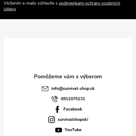
Vložením e-mailu súhlasíte s
podmienkami ochrany osobných
p
údajov
ä
t
i
e
info
@
survival-shop.sk
0911075131
Facebook
survivalshopsk/
YouTube