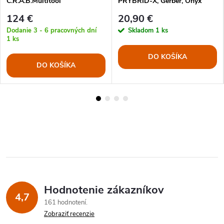
C.R.A.B.Multitool
PRYBRID-X, Gerber, Onyx
124 €
20,90 €
Dodanie 3 - 6 pracovných dní
Skladom
1 ks
1 ks
DO KOŠÍKA
DO KOŠÍKA
Hodnotenie zákazníkov
4,7
161 hodnotení
Zobraziť recenzie