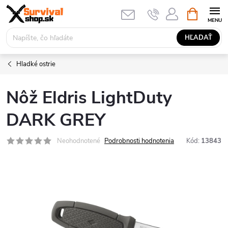
Prejsť
NÁKUPN
KOŠÍK
na
obsah
HĽADAŤ
Hladké ostrie
Nôž Eldris LightDuty
DARK GREY
Neohodnotené
Podrobnosti hodnotenia
Kód:
13843