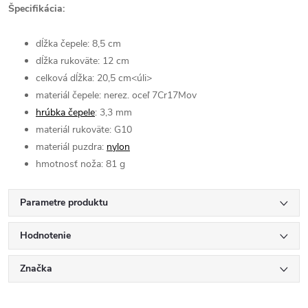
Špecifikácia:
dĺžka čepele: 8,5 cm
dĺžka rukoväte: 12 cm
celková dĺžka: 20,5 cm<úli>
materiál čepele: nerez. oceľ 7Cr17Mov
hrúbka čepele
: 3,3 mm
materiál rukoväte: G10
materiál puzdra:
nylon
hmotnosť noža: 81 g
Parametre produktu
Hodnotenie
Značka