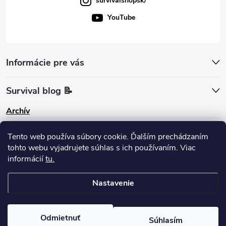
survivalshopsk/
YouTube
Informácie pre vás
Survival blog 📝
Archív
Pinterest
Tento web používa súbory cookie. Ďalším prechádzaním
tohto webu vyjadrujete súhlas s ich používaním. Viac
informácií
tu.
Nastavenie
Copyright 2026
survival-shop
. Všetky práva vyhradené.
Odmietnuť
Súhlasím