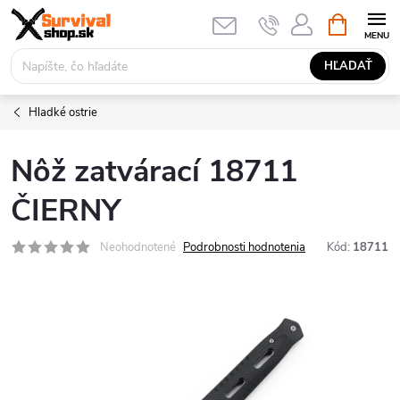
Prejsť
NÁKUPN
KOŠÍK
na
obsah
HĽADAŤ
Hladké ostrie
Nôž zatvárací 18711
ČIERNY
Neohodnotené
Podrobnosti hodnotenia
Kód:
18711