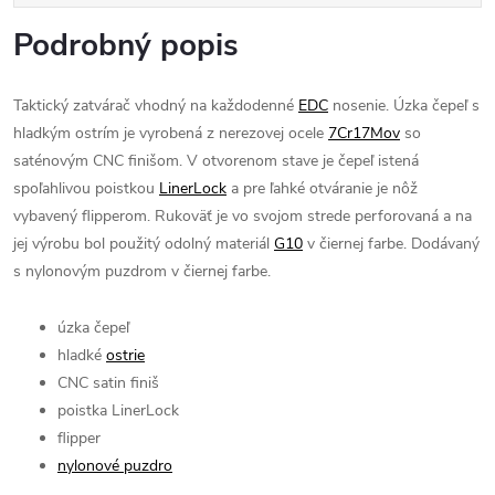
Podrobný popis
Taktický zatvárač vhodný na každodenné
EDC
nosenie. Úzka čepeľ s
hladkým ostrím je vyrobená z nerezovej ocele
7Cr17Mov
so
saténovým CNC finišom. V otvorenom stave je čepeľ istená
spoľahlivou poistkou
LinerLock
a pre ľahké otváranie je nôž
vybavený flipperom. Rukoväť je vo svojom strede perforovaná a na
jej výrobu bol použitý odolný materiál
G10
v čiernej farbe. Dodávaný
s nylonovým puzdrom v čiernej farbe.
úzka čepeľ
hladké
ostrie
CNC satin finiš
poistka LinerLock
flipper
nylonové puzdro