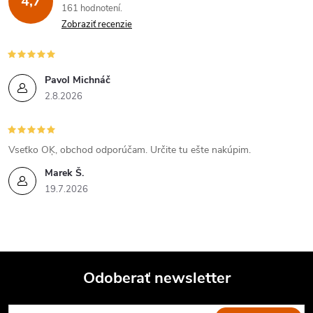
4,7
161 hodnotení
Zobraziť recenzie
Pavol Michnáč
2.8.2026
Vseťko OĶ, obchod odporúčam. Určite tu ešte nakúpim.
Marek Š.
19.7.2026
Odoberať newsletter
Z