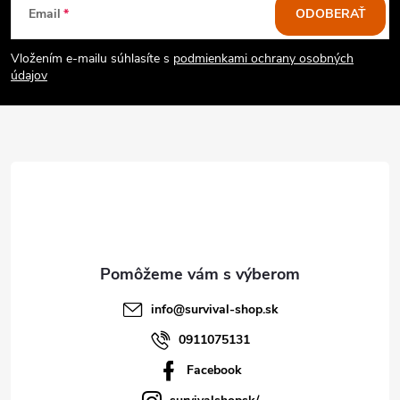
Email
ODOBERAŤ
á
Vložením e-mailu súhlasíte s
podmienkami ochrany osobných
p
údajov
ä
t
i
e
info
@
survival-shop.sk
0911075131
Facebook