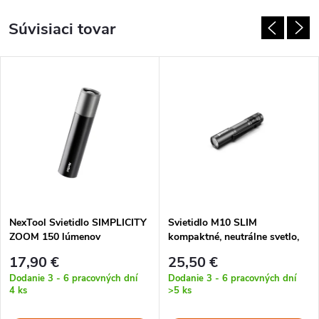
Súvisiaci tovar
NexTool Svietidlo SIMPLICITY
Svietidlo M10 SLIM
ZOOM 150 lúmenov
kompaktné, neutrálne svetlo,
120 lúmenov, 43 metrov, 1x
17,90 €
25,50 €
AAA
Dodanie 3 - 6 pracovných dní
Dodanie 3 - 6 pracovných dní
4 ks
>5 ks