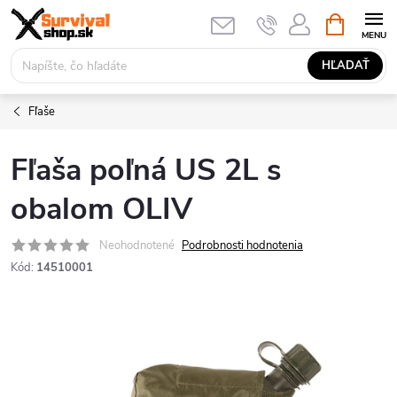
Prejsť
NÁKUPN
KOŠÍK
na
obsah
HĽADAŤ
Fľaše
Fľaša poľná US 2L s
obalom OLIV
Neohodnotené
Podrobnosti hodnotenia
Kód:
14510001