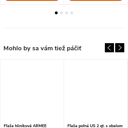
Fľaša hliníková ARMEE
Fľaša poľná US 2 qt. s obalom