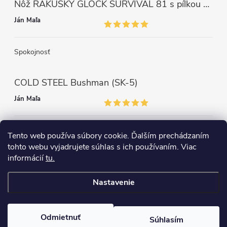
Nôž RAKÚSKY GLOCK SURVIVAL 81 s pílkou ZELENÝ
Ján Maľa
Spokojnosť
COLD STEEL Bushman (SK-5)
Ján Maľa
Môžem len povedať super,super a super nôž
Tento web používa súbory cookie. Ďalším prechádzaním
tohto webu vyjadrujete súhlas s ich používaním. Viac
informácií
tu.
Nastavenie
Copyright 2026
survival-shop
. Všetky práva vyhradené.
Odmietnuť
Súhlasím
Vytvoril Shoptet