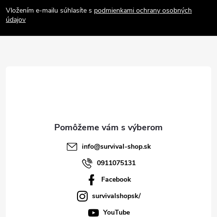
á
Vložením e-mailu súhlasíte s
podmienkami ochrany osobných
p
údajov
ä
t
i
e
info
@
survival-shop.sk
0911075131
Facebook
survivalshopsk/
YouTube