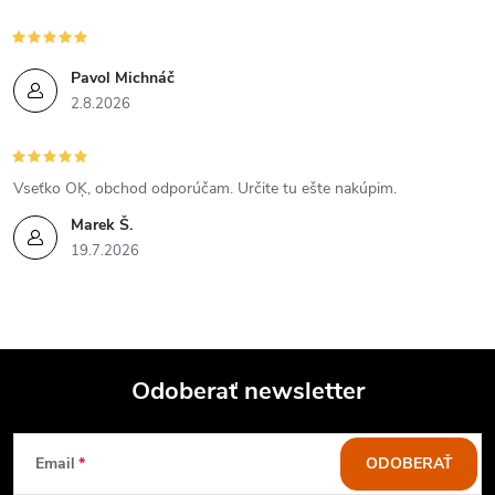
Pavol Michnáč
2.8.2026
Vseťko OĶ, obchod odporúčam. Určite tu ešte nakúpim.
Marek Š.
19.7.2026
Odoberať newsletter
Z
Email
ODOBERAŤ