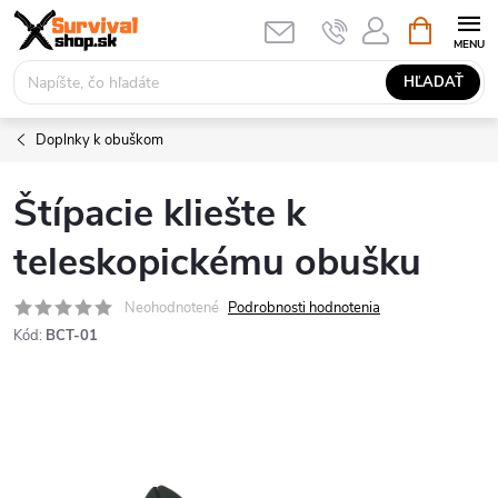
Prejsť
NÁKUPN
KOŠÍK
na
obsah
HĽADAŤ
Doplnky k obuškom
Štípacie kliešte k
teleskopickému obušku
Neohodnotené
Podrobnosti hodnotenia
Kód:
BCT-01