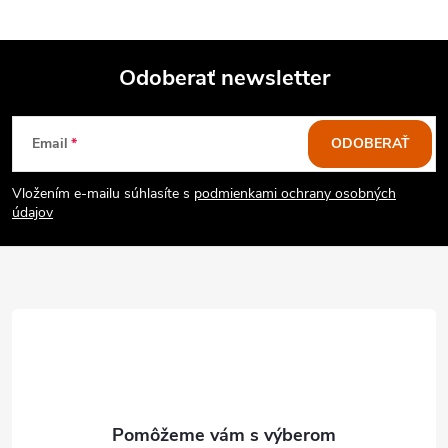
Odoberať newsletter
Z
Email
ODOBERAŤ
á
Vložením e-mailu súhlasíte s
podmienkami ochrany osobných
p
údajov
ä
t
i
e