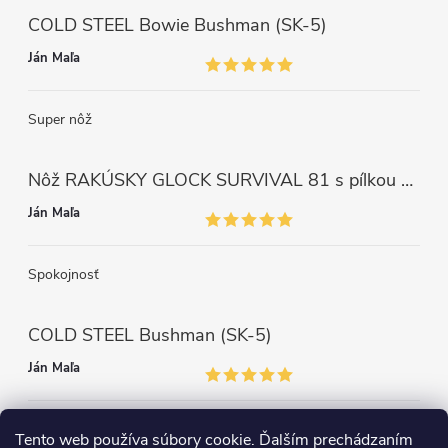
COLD STEEL Bowie Bushman (SK-5)
Ján Maľa
Super nôž
Nôž RAKÚSKY GLOCK SURVIVAL 81 s pílkou ZELENÝ
Ján Maľa
Spokojnosť
COLD STEEL Bushman (SK-5)
Ján Maľa
Môžem len povedať super,super a super nôž
Tento web používa súbory cookie. Ďalším prechádzaním