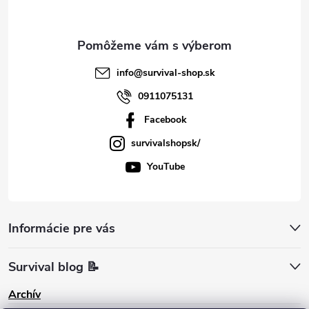
i
e
info
@
survival-shop.sk
0911075131
Facebook
survivalshopsk/
YouTube
Informácie pre vás
Survival blog 📝
Archív