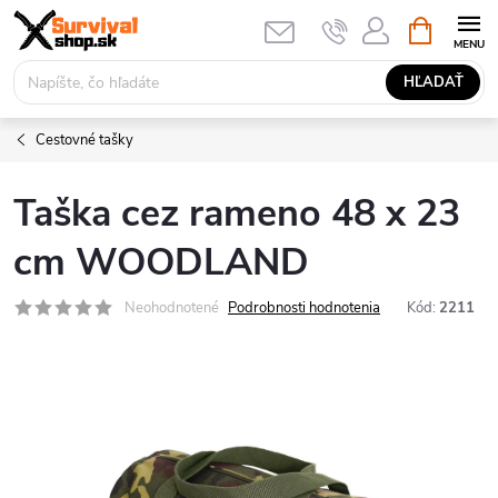
Prejsť
NÁKUPN
KOŠÍK
na
obsah
HĽADAŤ
Cestovné tašky
Taška cez rameno 48 x 23
cm WOODLAND
Neohodnotené
Podrobnosti hodnotenia
Kód:
2211