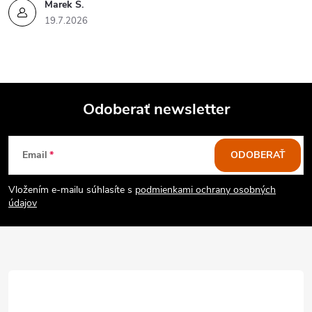
Marek Š.
19.7.2026
Odoberať newsletter
Z
Email
ODOBERAŤ
á
Vložením e-mailu súhlasíte s
podmienkami ochrany osobných
p
údajov
ä
t