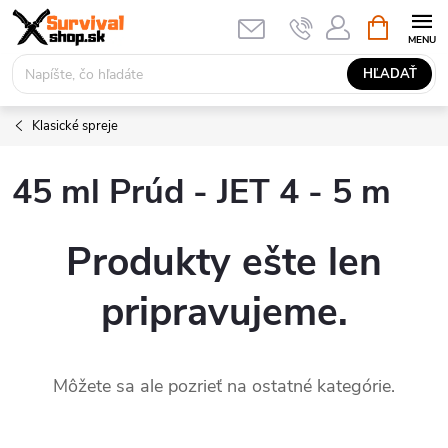
Prejsť
NÁKUPN
KOŠÍK
na
obsah
HĽADAŤ
Klasické spreje
45 ml Prúd - JET 4 - 5 m
Produkty ešte len
pripravujeme.
Môžete sa ale pozrieť na ostatné kategórie.