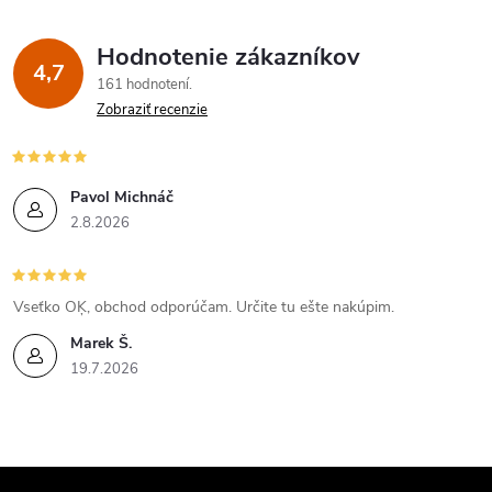
Hodnotenie zákazníkov
4,7
161 hodnotení
Zobraziť recenzie
Pavol Michnáč
2.8.2026
Vseťko OĶ, obchod odporúčam. Určite tu ešte nakúpim.
Marek Š.
19.7.2026