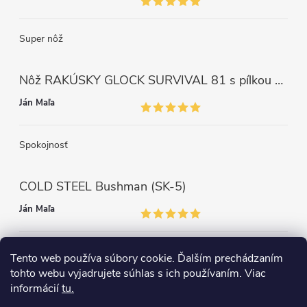
Super nôž
Nôž RAKÚSKY GLOCK SURVIVAL 81 s pílkou ZELENÝ
Ján Maľa
Spokojnosť
COLD STEEL Bushman (SK-5)
Ján Maľa
Môžem len povedať super,super a super nôž
Tento web používa súbory cookie. Ďalším prechádzaním
tohto webu vyjadrujete súhlas s ich používaním. Viac
informácií
tu.