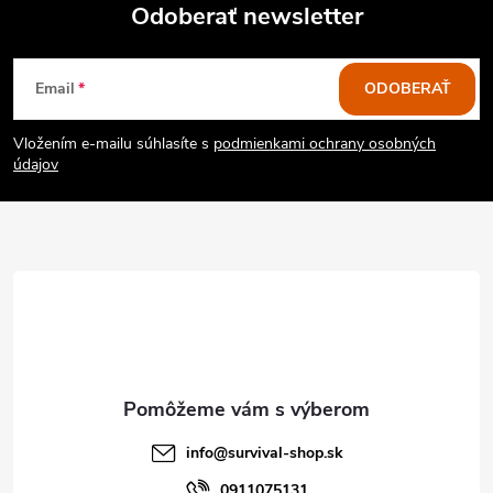
Odoberať newsletter
Z
Email
ODOBERAŤ
á
Vložením e-mailu súhlasíte s
podmienkami ochrany osobných
p
údajov
ä
t
i
e
info
@
survival-shop.sk
0911075131