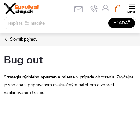
Prejsť
NÁKUPN
KOŠÍK
na
obsah
HĽADAŤ
Slovník pojmov
Bug out
Stratégia
rýchleho opustenia miesta
v prípade ohrozenia. Zvyčajne
je spojená s pripraveným evakuačným batohom a vopred
naplánovanou trasou.