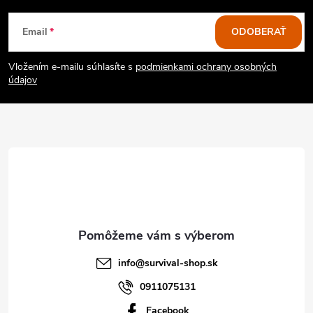
Z
Email
ODOBERAŤ
á
Vložením e-mailu súhlasíte s
podmienkami ochrany osobných
p
údajov
ä
t
i
e
info
@
survival-shop.sk
0911075131
Facebook