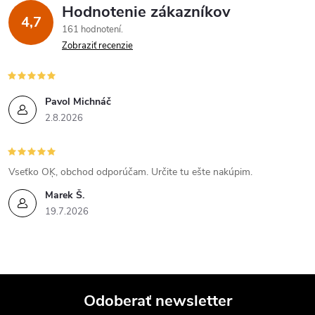
Hodnotenie zákazníkov
4,7
161 hodnotení
Zobraziť recenzie
Pavol Michnáč
2.8.2026
Vseťko OĶ, obchod odporúčam. Určite tu ešte nakúpim.
Marek Š.
19.7.2026
Odoberať newsletter