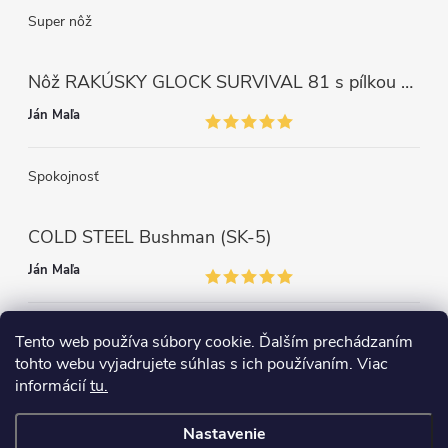
Super nôž
Nôž RAKÚSKY GLOCK SURVIVAL 81 s pílkou ZELENÝ
Ján Maľa
Spokojnosť
COLD STEEL Bushman (SK-5)
Ján Maľa
Môžem len povedať super,super a super nôž
Tento web používa súbory cookie. Ďalším prechádzaním
tohto webu vyjadrujete súhlas s ich používaním. Viac
informácií
tu.
Nastavenie