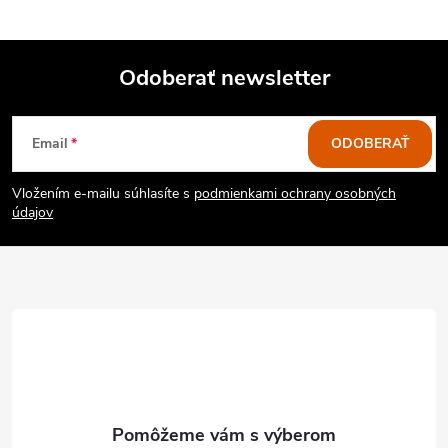
Odoberať newsletter
Z
Email
ODOBERAŤ
á
Vložením e-mailu súhlasíte s
podmienkami ochrany osobných
p
údajov
ä
t
i
e