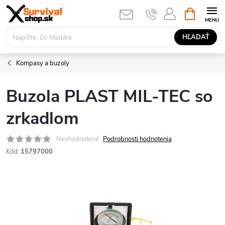
Prejsť
NÁKUPN
KOŠÍK
na
obsah
HĽADAŤ
Kompasy a buzoly
Buzola PLAST MIL-TEC so
zrkadlom
Neohodnotené
Podrobnosti hodnotenia
Kód:
15797000