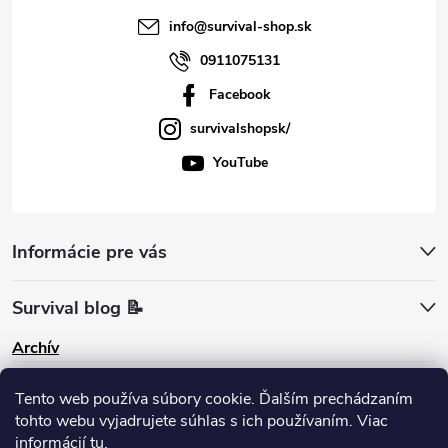
info
@
survival-shop.sk
0911075131
Facebook
survivalshopsk/
YouTube
Informácie pre vás
Survival blog 📝
Archív
Pinterest
Tento web používa súbory cookie. Ďalším prechádzaním
tohto webu vyjadrujete súhlas s ich používaním. Viac
informácií
tu.