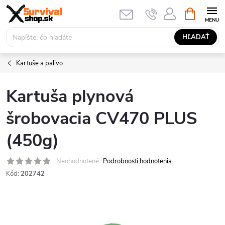
Prejsť
NÁKUPN
KOŠÍK
na
obsah
HĽADAŤ
Kartuše a palivo
Kartuša plynová
šrobovacia CV470 PLUS
(450g)
Neohodnotené
Podrobnosti hodnotenia
Kód:
202742