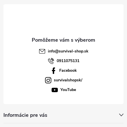
t
i
e
info
@
survival-shop.sk
0911075131
Facebook
survivalshopsk/
YouTube
Informácie pre vás