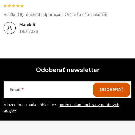
Vseťko OĶ, obchod odporúčam. Určite tu ešte nakúpim.
Marek Š.
19.7.2026
Odoberať newsletter
Z
Email
ODOBERAŤ
á
Vložením e-mailu súhlasíte s
podmienkami ochrany osobných
p
údajov
ä