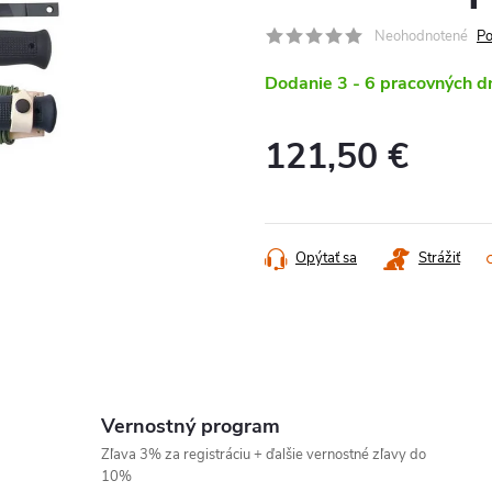
Neohodnotené
Po
Dodanie 3 - 6 pracovných d
121,50 €
Jednotková
cena:
Opýtať sa
Strážiť
Vernostný program
Zľava 3% za registráciu + ďalšie vernostné zľavy do
10%