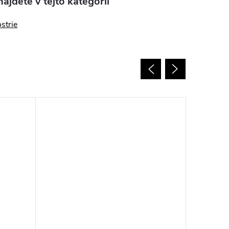
ájdete v tejto kategórii
strie