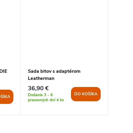
DIE
Sada bitov s adaptérom
Náradie
Leatherman
C.R.A.B.
36,90 €
124 €
DO KOŠÍKA
Dodanie 3 - 6
Dodanie 3
ŠÍKA
pracovných dní
4 ks
pracovný