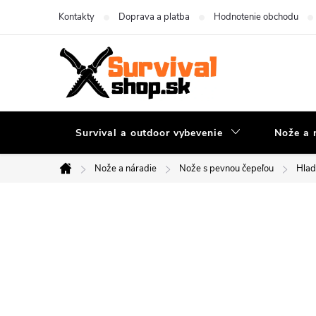
Prejsť
Kontakty
Doprava a platba
Hodnotenie obchodu
na
obsah
Survival a outdoor vybevenie
Nože a 
Nože a náradie
Nože s pevnou čepeľou
Hlad
Domov