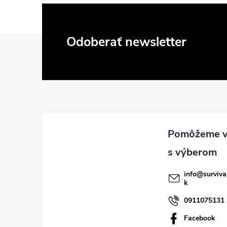
Z
Odoberať newsletter
á
p
ä
t
i
info
@
surviva
k
e
0911075131
Facebook