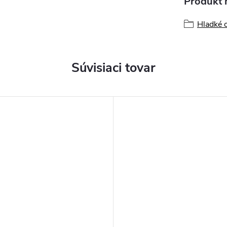
Produkt n
Hladké o
Súvisiaci tovar