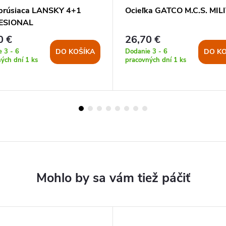
brúsiaca LANSKY 4+1
Ocieľka GATCO M.C.S. MIL
ESIONAL
0 €
26,70 €
 3 - 6
Dodanie 3 - 6
DO KOŠÍKA
DO KO
ných dní
1 ks
pracovných dní
1 ks