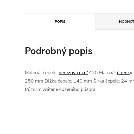
POPIS
HODNOT
Podrobný popis
Materiál čepele:
nerezová oceľ
420 Materiál
črienky
250 mm Dĺžka čepele: 140 mm Šírka čepele: 24 m
Púzdro: vrátane koženého púzdra