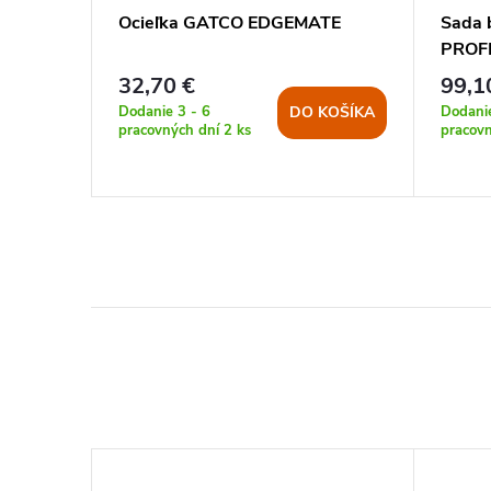
5
Ocieľka GATCO EDGEMATE
Sada 
PROF
32,70 €
99,1
Dodanie 3 - 6
Dodanie
KOŠÍKA
DO KOŠÍKA
pracovných dní
2 ks
pracov