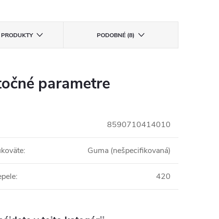
E PRODUKTY
PODOBNÉ (8)
očné parametre
8590710414010
ukoväte
:
Guma (nešpecifikovaná)
epele
:
420