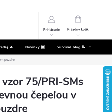
eklamačný poriadok
Podmienky ochrany osobných údajov
Moja ob
NÁKUPNÝ
KOŠÍK
Prázdny košík
Prihlásenie
edaj 🔥
Novinky 🆕
Survival blog 📝
Zna
om puzdre
vzor 75/PRI-SMs
evnou čepeľou v
uzdre