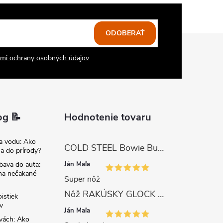
ODOBERAŤ
mi ochrany osobných údajov
og 📝
Hodnotenie tovaru
na vodu: Ako
COLD STEEL Bowie Bushman (SK-5)
sa do prírody?
Ján Maľa
bava do auta:
 na nečakané
Super nôž
Nôž RAKÚSKY GLOCK SURVIVAL 81 s pílkou ZELENÝ
istiek
v
Ján Maľa
avách: Ako