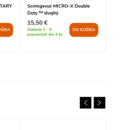
ITARY
Scrimgeour MICRO-X Double
Brúsik 
Duty ™ dvojitý
15,50 €
4,90 €
Dodanie 3 - 6
Dodanie 3
ŠÍKA
DO KOŠÍKA
pracovných dní
4 ks
pracovnýc
>5 ks