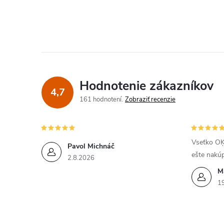
Hodnotenie zákazníkov
4,7
161 hodnotení
Zobraziť recenzie
Vseťko OĶ
Pavol Michnáč
ešte nakú
2.8.2026
M
1