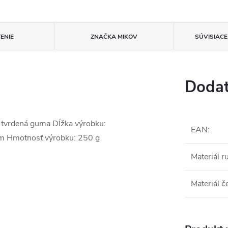
ENIE
ZNAČKA
MIKOV
SÚVISIAC
Dodat
: tvrdená guma Dĺžka výrobku:
EAN
:
m Hmotnosť výrobku: 250 g
Materiál r
Materiál č