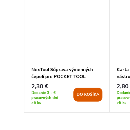
–33 %
30 €
ck + Red
NexTool Súprava výmenných
Karta
čepelí pre POCKET TOOL
nástro
2,30 €
2,80
KOŠÍKA
Dodanie 3 - 6
Dodanie
DO KOŠÍKA
pracovných dní
pracovn
>5 ks
>5 ks