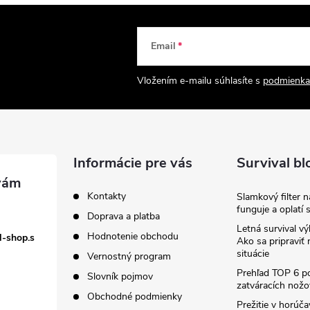
Email
Vložením e-mailu súhlasíte s
podmienka
Informácie pre vás
Survival bl
Kontakty
Slamkový filter 
funguje a oplatí 
Doprava a platba
Letná survival vý
Hodnotenie obchodu
l-shop.s
Ako sa pripraviť
situácie
Vernostný program
Prehľad TOP 6 po
Slovník pojmov
zatváracích nožo
Obchodné podmienky
Prežitie v horúč