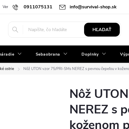
0911075131
info@survival-shop.sk
Vernostný program
Slovník pojmov
Obchodné podmienky
R
HĽADAŤ
náradie
Sebaobrana
Doplnky
Výpr
ké ostrie
Nôž UTON vzor 75/PRI-SMs NEREZ s pevnou čepeľou v kožen
Nôž UTON 
NEREZ s p
koženom p