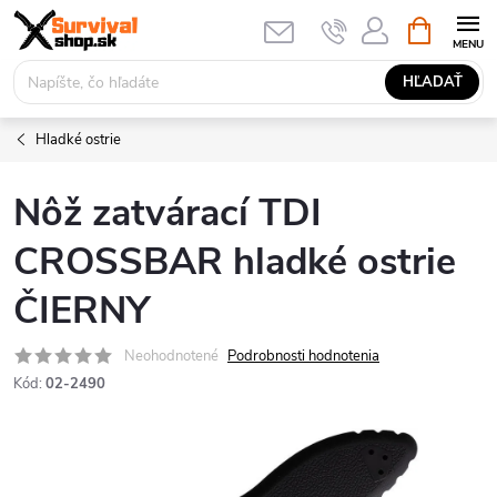
Prejsť
NÁKUPN
KOŠÍK
na
obsah
HĽADAŤ
Hladké ostrie
Nôž zatvárací TDI
CROSSBAR hladké ostrie
ČIERNY
Neohodnotené
Podrobnosti hodnotenia
Kód:
02-2490