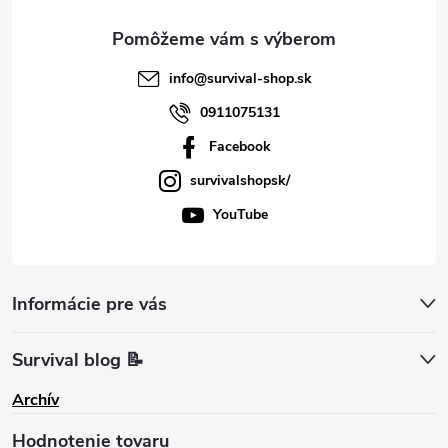
e
info
@
survival-shop.sk
0911075131
Facebook
survivalshopsk/
YouTube
Informácie pre vás
Survival blog 📝
Archív
Hodnotenie tovaru