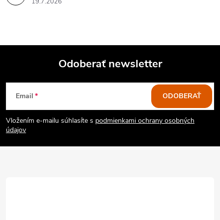
19.7.2026
Odoberať newsletter
Z
Email
ODOBERAŤ
á
Vložením e-mailu súhlasíte s
podmienkami ochrany osobných
p
údajov
ä
t
i