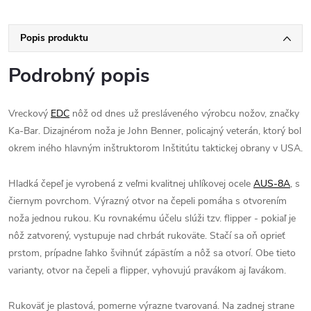
Popis produktu
Podrobný popis
Vreckový
EDC
nôž od dnes už presláveného výrobcu nožov, značky
Ka-Bar. Dizajnérom noža je John Benner, policajný veterán, ktorý bol
okrem iného hlavným inštruktorom Inštitútu taktickej obrany v USA.
Hladká čepeľ je vyrobená z veľmi kvalitnej uhlíkovej ocele
AUS-8A
, s
čiernym povrchom. Výrazný otvor na čepeli pomáha s otvorením
noža jednou rukou. Ku rovnakému účelu slúži tzv. flipper - pokiaľ je
nôž zatvorený, vystupuje nad chrbát rukoväte. Stačí sa oň oprieť
prstom, prípadne ľahko švihnúť zápästím a nôž sa otvorí. Obe tieto
varianty, otvor na čepeli a flipper, vyhovujú pravákom aj ľavákom.
Rukoväť je plastová, pomerne výrazne tvarovaná. Na zadnej strane