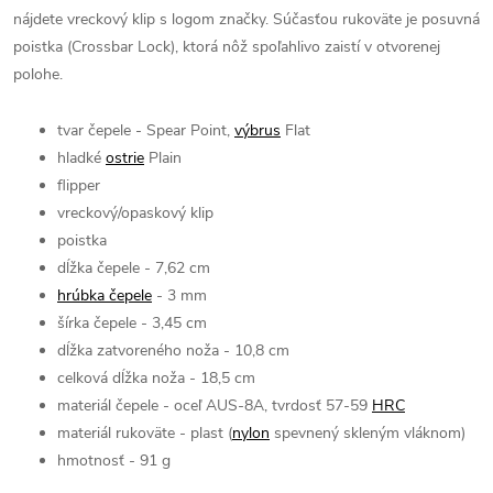
nájdete vreckový klip s logom značky. Súčasťou rukoväte je posuvná
poistka (Crossbar Lock), ktorá nôž spoľahlivo zaistí v otvorenej
polohe.
tvar čepele - Spear Point,
výbrus
Flat
hladké
ostrie
Plain
flipper
vreckový/opaskový klip
poistka
dĺžka čepele - 7,62 cm
hrúbka čepele
- 3 mm
šírka čepele - 3,45 cm
dĺžka zatvoreného noža - 10,8 cm
celková dĺžka noža - 18,5 cm
materiál čepele - oceľ AUS-8A, tvrdosť 57-59
HRC
materiál rukoväte - plast (
nylon
spevnený skleným vláknom)
hmotnosť - 91 g