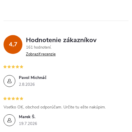
e
p
r
Hodnotenie zákazníkov
v
4,7
161 hodnotení
k
Zobraziť recenzie
y
v
Pavol Michnáč
2.8.2026
ý
p
Vseťko OĶ, obchod odporúčam. Určite tu ešte nakúpim.
i
Marek Š.
19.7.2026
s