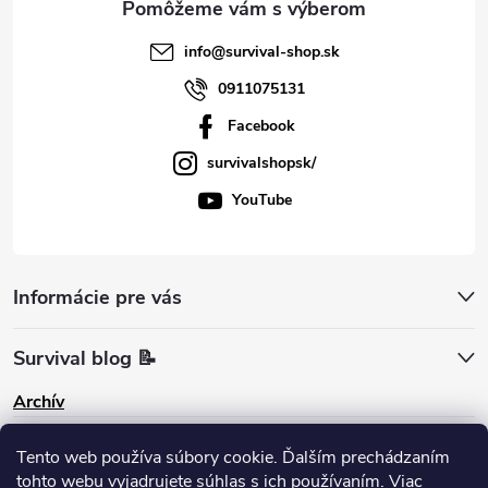
info
@
survival-shop.sk
0911075131
Facebook
survivalshopsk/
YouTube
Informácie pre vás
Survival blog 📝
Archív
Pinterest
Tento web používa súbory cookie. Ďalším prechádzaním
tohto webu vyjadrujete súhlas s ich používaním. Viac