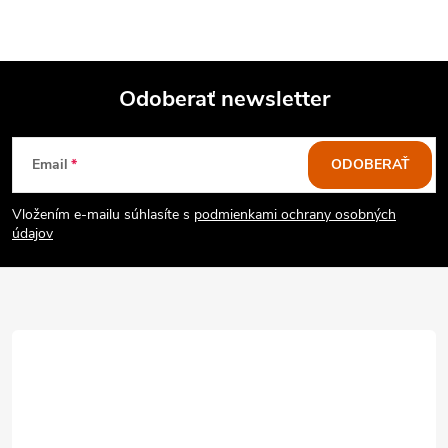
u
Odoberať newsletter
Z
Email
ODOBERAŤ
á
Vložením e-mailu súhlasíte s
podmienkami ochrany osobných
p
údajov
ä
t
i
e