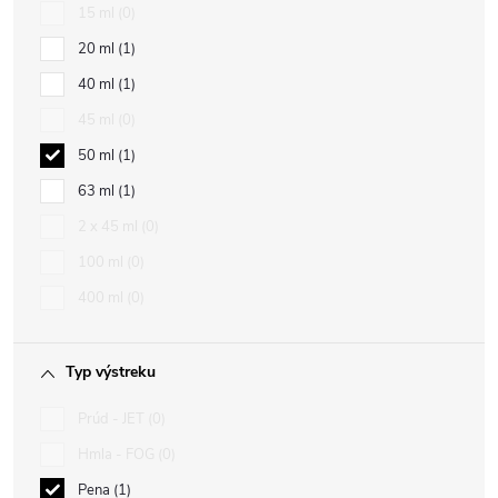
15 ml
0
20 ml
1
40 ml
1
45 ml
0
50 ml
1
63 ml
1
2 x 45 ml
0
100 ml
0
400 ml
0
Typ výstreku
Prúd - JET
0
Hmla - FOG
0
Pena
1