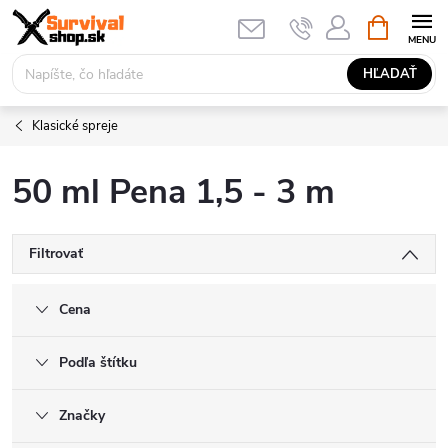
Prejsť
NÁKUPN
KOŠÍK
na
obsah
HĽADAŤ
Klasické spreje
50 ml Pena 1,5 - 3 m
Filtrovať
Cena
Podľa štítku
Značky