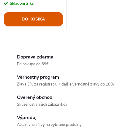
r
Skladom
2 ks
r
o
DO KOŠÍKA
o
d
d
O
u
u
v
Doprava zdarma
k
Pri nákupe od 89€
l
k
t
Vernostný program
á
t
Zľava 3% za registráciu + ďalšie vernostné zľavy do 10%
o
d
Overený obchod
o
a
Skúsenosti našich zákazníkov
v
v
c
Výpredaj
Atraktívne zľavy na vybrané produkty
i