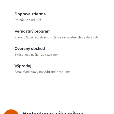
u
O
u
k
v
Doprava zdarma
k
Pri nákupe od 89€
l
t
Vernostný program
t
á
Zľava 3% za registráciu + ďalšie vernostné zľavy do 10%
o
d
o
Overený obchod
v
a
Skúsenosti našich zákazníkov
v
c
Výpredaj
Atraktívne zľavy na vybrané produkty
i
e
p
r
Hodnotenie zákazníkov