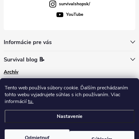
survivalshopsk/
YouTube
Informácie pre vás
Survival blog 📝
Archív
Pinterest
Tento web používa súbory cookie. Ďalším prechádzaním
tohto webu vyjadrujete súhlas s ich používaním. Viac
informácií
tu.
Nastavenie
Copyright 2026
survival-shop
. Všetky práva vyhradené.
Odmietnuť