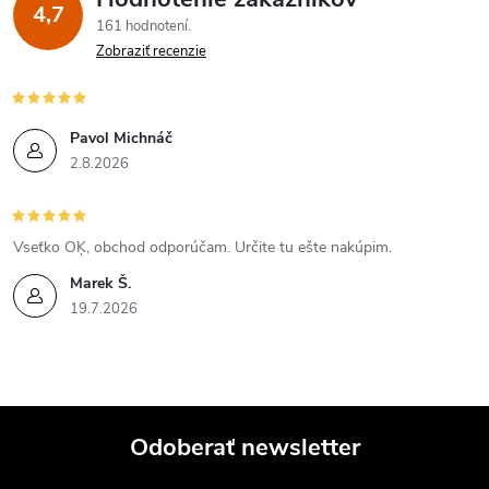
v
4,7
161 hodnotení
k
Zobraziť recenzie
y
v
Pavol Michnáč
2.8.2026
ý
p
Vseťko OĶ, obchod odporúčam. Určite tu ešte nakúpim.
i
Marek Š.
19.7.2026
s
u
Odoberať newsletter