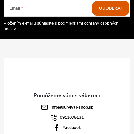
Z
Email
ODOBERAŤ
á
Vložením e-mailu súhlasíte s
podmienkami ochrany osobných
p
údajov
ä
t
i
e
info
@
survival-shop.sk
0911075131
Facebook