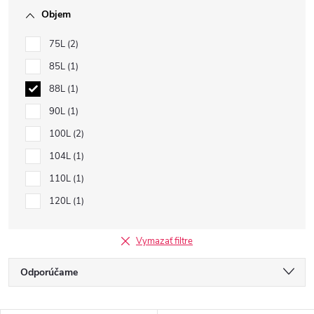
Objem
75L
2
85L
1
88L
1
90L
1
100L
2
104L
1
110L
1
120L
1
Vymazať filtre
R
Odporúčame
a
Najlacnejšie