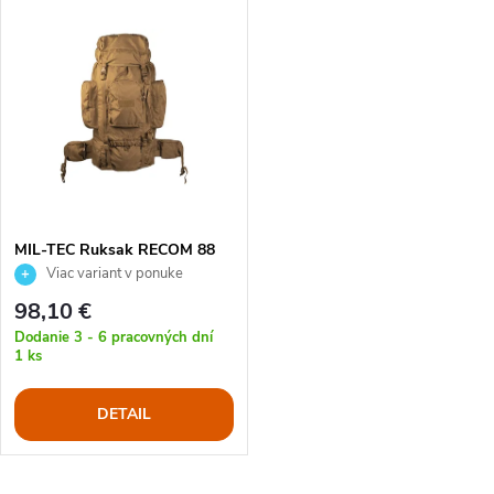
V
Najdrahšie
d
ý
Najpredávanejšie
e
p
Abecedne
n
i
i
s
e
MIL-TEC Ruksak RECOM 88
ltr. veľký
Viac variant v ponuke
p
p
98,10 €
r
Dodanie 3 - 6 pracovných dní
1 ks
r
o
DETAIL
o
d
d