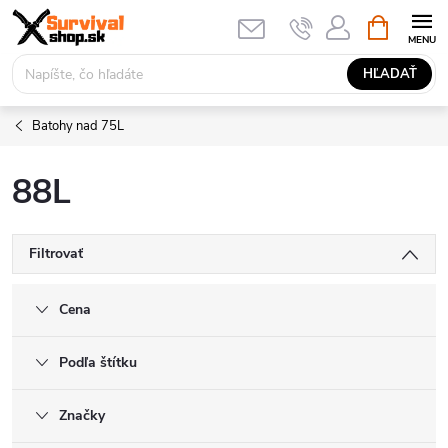
Prejsť
NÁKUPN
KOŠÍK
na
obsah
HĽADAŤ
Batohy nad 75L
88L
Filtrovať
Cena
Podľa štítku
Značky